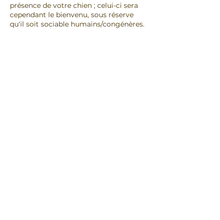
présence de votre chien ; celui-ci sera
cependant le bienvenu, sous réserve
qu'il soit sociable humains/congénères.
VALIDATION DE LA FORMATION
Tests (études de cas) effectués et
corrigés sur place
CONDITIONS D'ACCÈS :
Pack adhésion Harmonie ou adhésion
professionnelle
Total de votre participation financière
350 €
DATES
17 et 18 septembre 2026
NOS AUTRES FORMATIONS